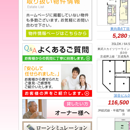
東向島6丁
5,280
3SLDK / 64.
東武スカイツリーライン
歩3分
京成押上線「京成曳舟
深谷ビル3
116,500
JR総武線・半蔵門線「
分