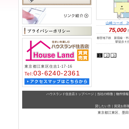
山崎コーポ 2
75,000
都営地下鉄 新宿線・半
駅徒歩４
東京都江東区住吉1-17-16
03-6240-2361
Tel:
ハウスランド住吉店トップページ
｜
当社の特徴
｜
物件情報
貸したい方
｜
賃貸お部
東京都江東区、墨田